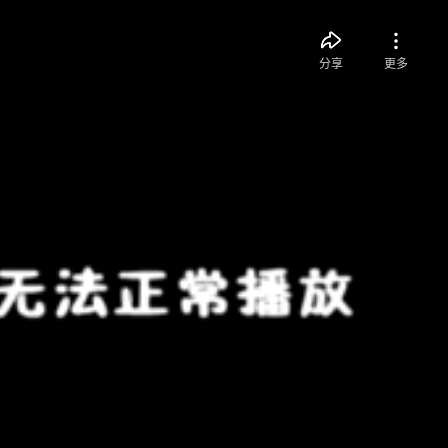
分享
更多