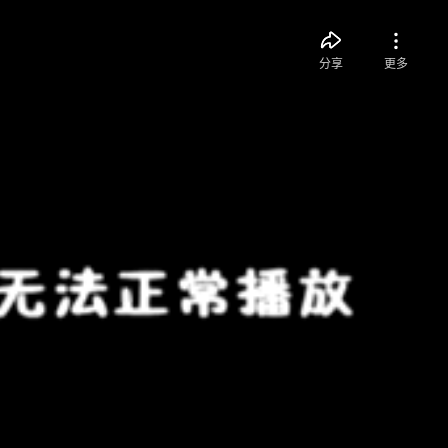
分享
更多