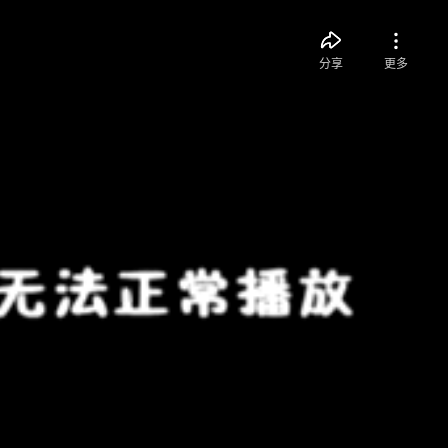
分享
更多