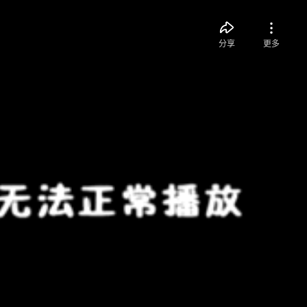
分享
更多