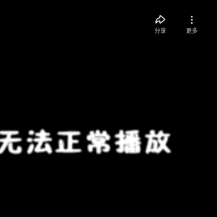
分享
更多