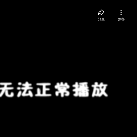
分享
更多