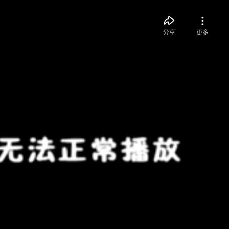
分享
更多