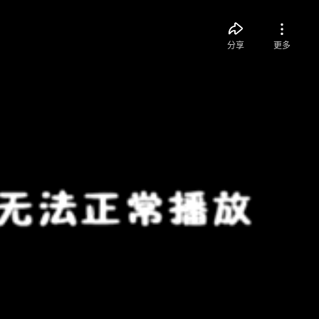
分享
更多