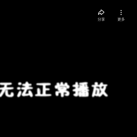
分享
更多