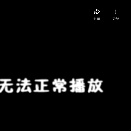
分享
更多