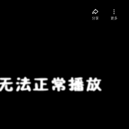
分享
更多