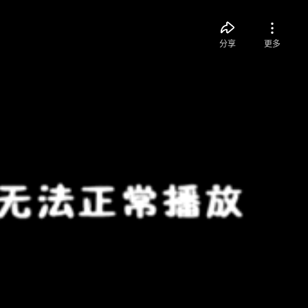
分享
更多