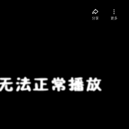
分享
更多