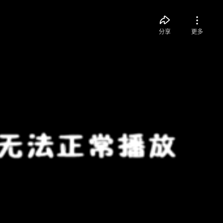
分享
更多