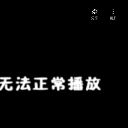
分享
更多