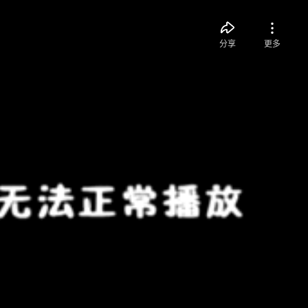
分享
更多