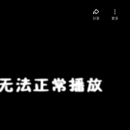
分享
更多