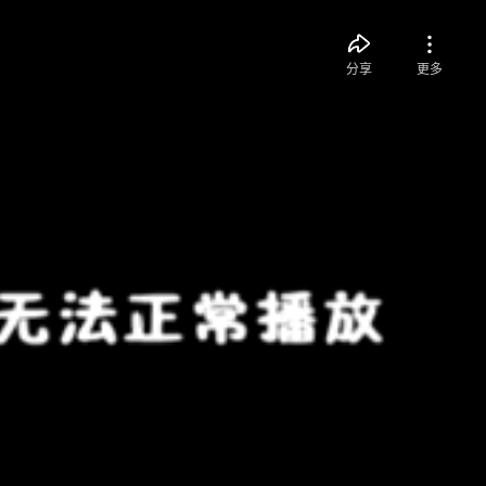
分享
更多