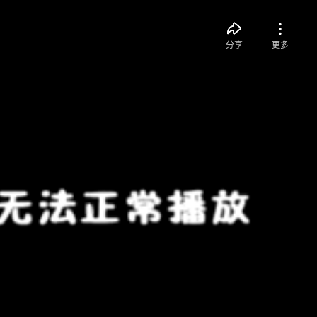
分享
更多