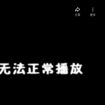
分享
更多