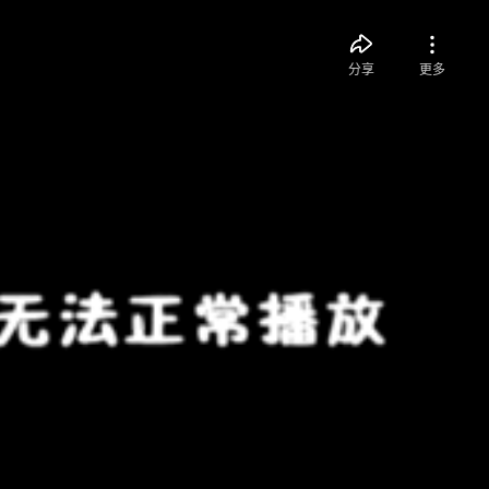
分享
更多