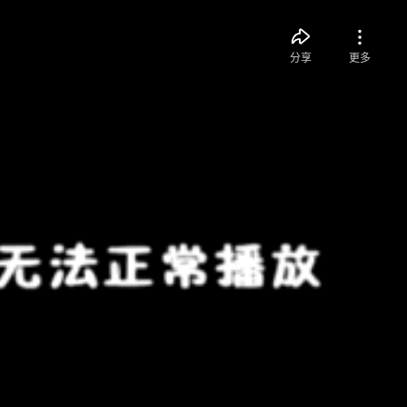
分享
更多