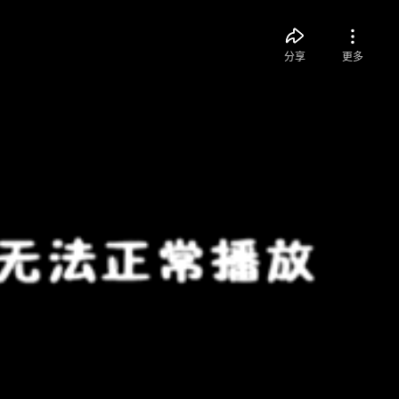
分享
更多