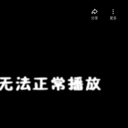
分享
更多