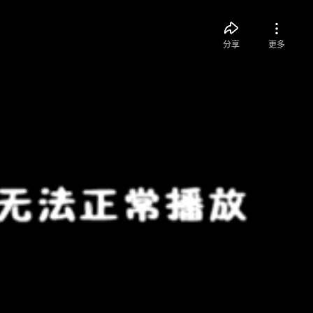
分享
更多