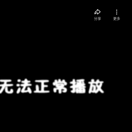
分享
更多