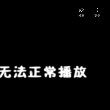
分享
更多