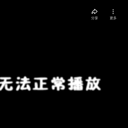
分享
更多