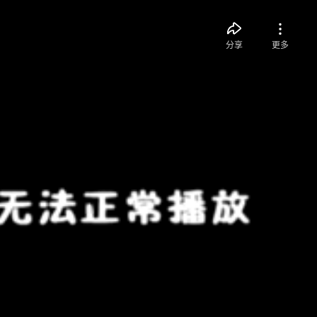
分享
更多