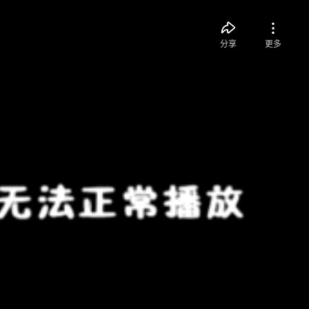
分享
更多