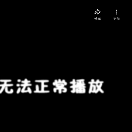
分享
更多