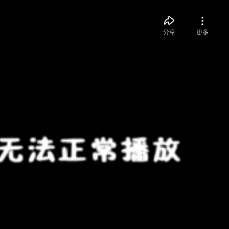
分享
更多