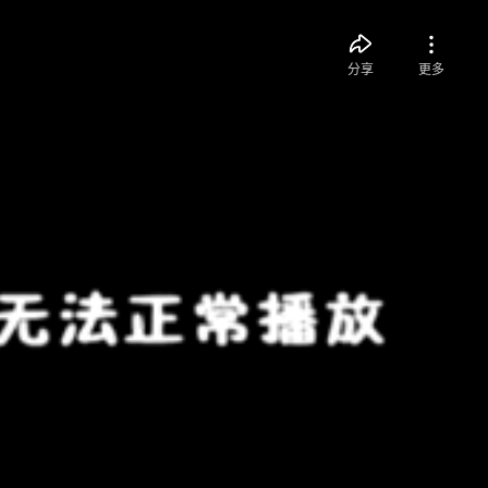
分享
更多