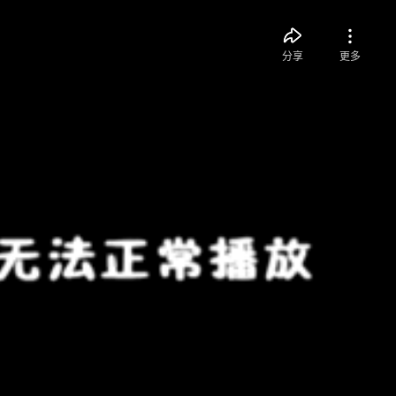
分享
更多