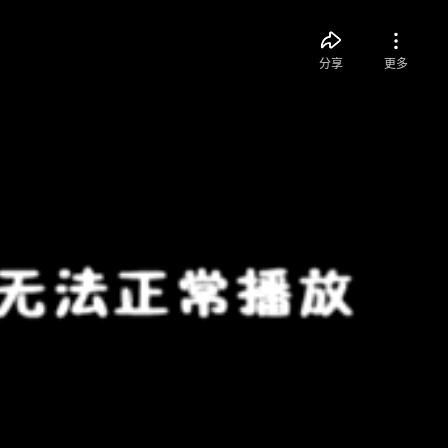
分享
更多