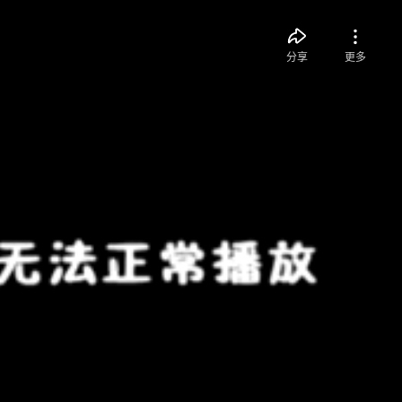
分享
更多