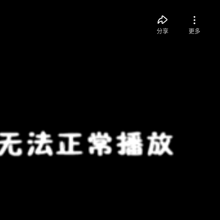
分享
更多