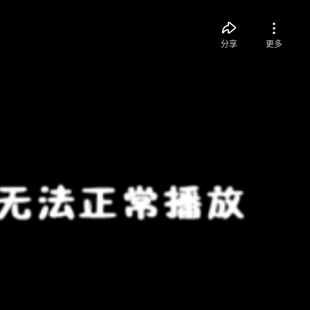
分享
更多