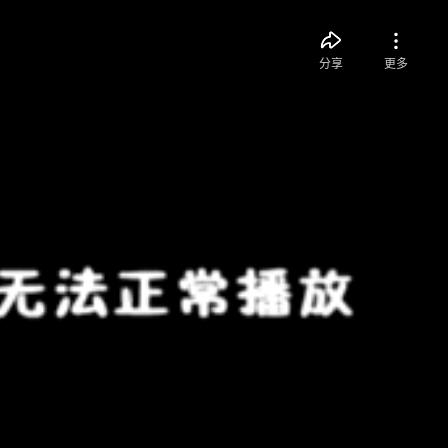
分享
更多