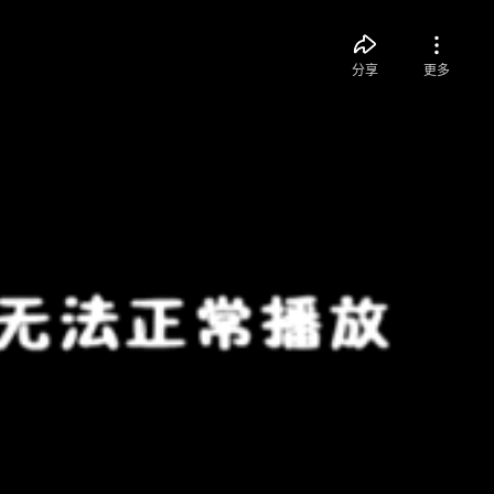
分享
更多