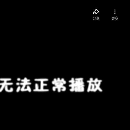
分享
更多