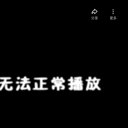
分享
更多