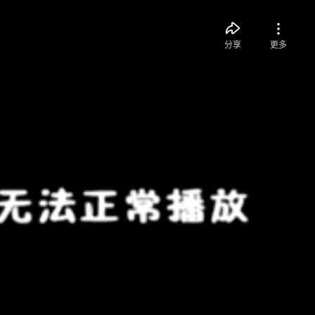
分享
更多