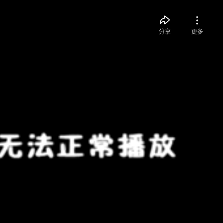
分享
更多