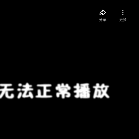
分享
更多