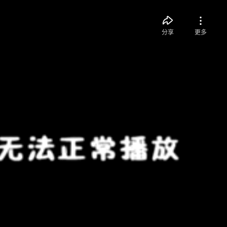
分享
更多