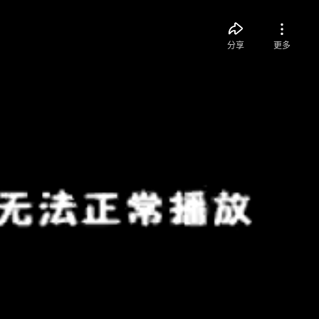
分享
更多