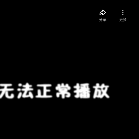
分享
更多