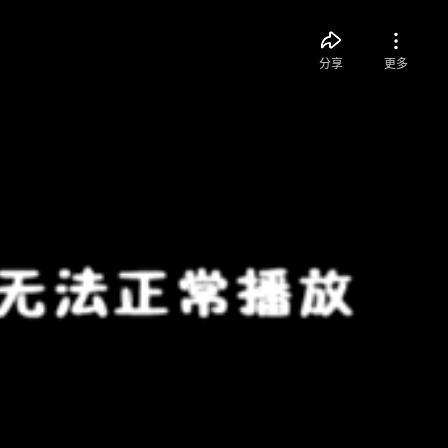
分享
更多