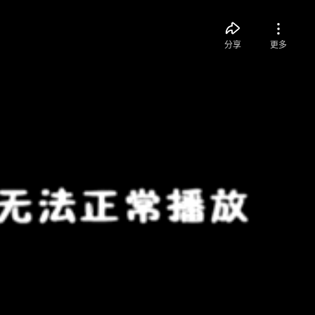
分享
更多